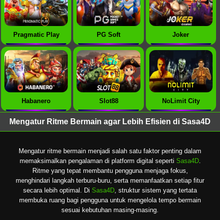
Pragmatic Play
PG Soft
Joker
Habanero
Slot88
NoLimit City
Mengatur Ritme Bermain agar Lebih Efisien di Sasa4D
Mengatur ritme bermain menjadi salah satu faktor penting dalam
memaksimalkan pengalaman di platform digital seperti
Sasa4D
.
Ritme yang tepat membantu pengguna menjaga fokus,
menghindari langkah terburu-buru, serta memanfaatkan setiap fitur
secara lebih optimal. Di
Sasa4D
, struktur sistem yang tertata
membuka ruang bagi pengguna untuk mengelola tempo bermain
sesuai kebutuhan masing-masing.